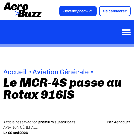
Devenir premium
Se connecter
Accueil
»
Aviation Générale
»
Le MCR-4S passe au
Rotax 916iS
Article reserved for
premium
subscribers
Par
Aerobuzz
AVIATION GÉNÉRALE
Le 09 mai 2026