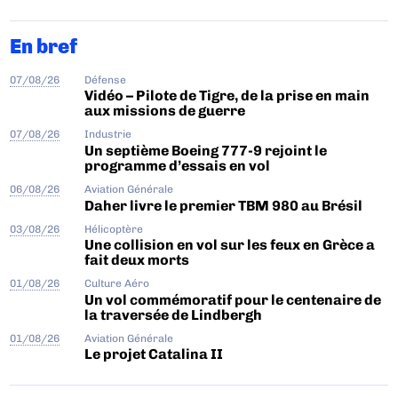
En bref
07/08/26
Défense
Vidéo – Pilote de Tigre, de la prise en main
aux missions de guerre
07/08/26
Industrie
Un septième Boeing 777-9 rejoint le
programme d’essais en vol
06/08/26
Aviation Générale
Daher livre le premier TBM 980 au Brésil
03/08/26
Hélicoptère
Une collision en vol sur les feux en Grèce a
fait deux morts
01/08/26
Culture Aéro
Un vol commémoratif pour le centenaire de
la traversée de Lindbergh
01/08/26
Aviation Générale
Le projet Catalina II