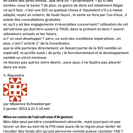
en avant des pires ennuis…que fera ce » propriétaire » au fil des
années..vous le savez ? de plus, ce genre de dons est totalement illégal.
ce qu’il faut , c’est une SCI ou quelque chose d ‘équivalent s’il y a mieux
adapté, voyez un notaire, de toute façon , la vente se fera par l’un d’eux , il
existe des consultations gratuites.
et, qu’il y ait des engagements irrévocables concernant l’ utilisation de cet
aérodrome qui doit être ouvert à TOUS, dans le présent et dans l’ avenir,
utilsateurs actuels et les futurs.
si l’ on veut developper l’ aéro, ce sont des conditions impératives…en
plus, c’est l’ article 1° de la Constitution.
que la ville participe directement, en faisant partie de la SCI semble un
impératif, et qu’elle suive ( de près ) le fonctionnement et le developpement
semble un strict minimum.
ne laissez pas autres votre destin…sans quoi, il ne faudra pas pleurer
dans six mois.
⮑
Répondre
par
Maxence Schneeberger
2 janvier 2013 à 21 h 10 min
Mise en vente de l’aérodrome d’Argentan
Mon idée peut paraître complètement absurde , mais pourquoi ne pas
lancer un don au sein de la FFA mais aussi de la région pour tenter de
récolter des fonds afin qu’une personne nommé puisse racheter l’AD ?