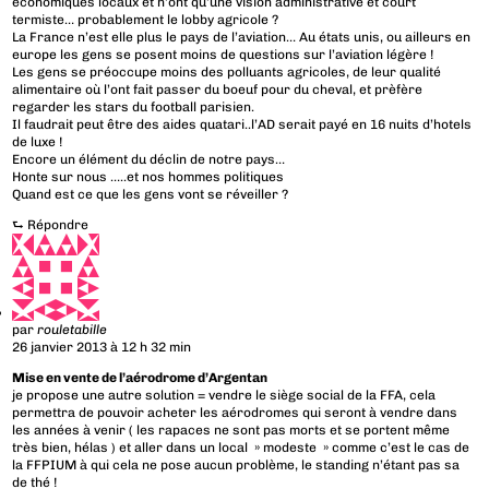
économiques locaux et n’ont qu’une vision administrative et court
termiste… probablement le lobby agricole ?
La France n’est elle plus le pays de l’aviation… Au états unis, ou ailleurs en
europe les gens se posent moins de questions sur l’aviation légère !
Les gens se préoccupe moins des polluants agricoles, de leur qualité
alimentaire où l’ont fait passer du boeuf pour du cheval, et prèfère
regarder les stars du football parisien.
Il faudrait peut être des aides quatari..l’AD serait payé en 16 nuits d’hotels
de luxe !
Encore un élément du déclin de notre pays…
Honte sur nous …..et nos hommes politiques
Quand est ce que les gens vont se réveiller ?
⮑
Répondre
par
rouletabille
26 janvier 2013 à 12 h 32 min
Mise en vente de l’aérodrome d’Argentan
je propose une autre solution = vendre le siège social de la FFA, cela
permettra de pouvoir acheter les aérodromes qui seront à vendre dans
les années à venir ( les rapaces ne sont pas morts et se portent même
très bien, hélas ) et aller dans un local » modeste » comme c’est le cas de
la FFPIUM à qui cela ne pose aucun problème, le standing n’étant pas sa
de thé !