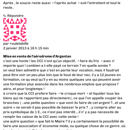
Après , le soucis reste aussi » l’après achat » soit l’entretient et tout le
reste..
⮑
Répondre
par
rouletabille
2 janvier 2013 à 16 h 15 min
Mise en vente de l’aérodrome d’Argentan
c’est une honte ! les CCI n’ont qu’un objectif, » faire du fric » avec n’
importe quoi ! combien a t-elle payé ce terrain ? en quelle année ?
on veut bien admettre que c’est en partie leur vocation, mais il faudrait
peut être voir un peu plus loin que le bout de leur nez, il y a 12 jeunes en
formation, ce qu veut qu’il y en au moins quelques uns qui peuvent avoir
une formation plus avancée dans les nombreux emplois que propose l’
aéro, et pour longtemps !
à croire que la CCI prefere faire » le croque mort » et liquider tous les
biens qui ne rapportent pas directement.(, ce que l’on appelle couper les
branches ) ..une petite question = que vont-ils faire de cet argent ?…et une
autre = ne serait-il pas possible de baisser le prix ? …y compris aller au
prix symbolique de 1 E., ce n’est pas interdit….il n’ y a pas necessite de
remplir les caisse de la CCI avec cette vente !
une autre question = que fait le Maire ? il y a certainement la possiblité de
faire une association d’ économie mixte, ou quelque chose de ce genre .où