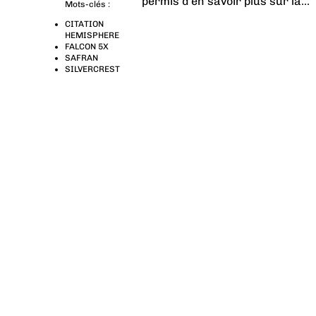
permis d’en savoir plus sur la...
Mots-clés :
CITATION
HEMISPHERE
FALCON 5X
SAFRAN
SILVERCREST