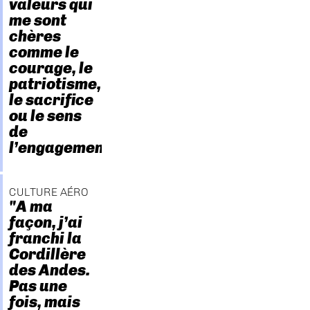
valeurs qui
me sont
chères
comme le
courage, le
patriotisme,
le sacrifice
ou le sens
de
l’engagement."
CULTURE AÉRO
"A ma
façon, j’ai
franchi la
Cordillère
des Andes.
Pas une
fois, mais