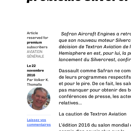
Article
Safran Aircraft Engines a retro
reserved for
que son nouveau moteur Silverc
premium
décision de Textron Aviation de 
subscribers
AVIATION
Hemisphere en est, pour lui, la p
GÉNÉRALE
lancement du Silvercrest, confi
Le 22
Dassault comme Safran ne comm
novembre
2016
de leurs programmes respectifs, 
Par
Volker K.
et pour le pire. De ce fait, les 
Thomalla
pas manquer pour obtenir des b
conférences de presse, les acte
relatives…
La caution de Textron Aviation
Laissez vos
L’édition 2016 du salon mondial 
commentaires