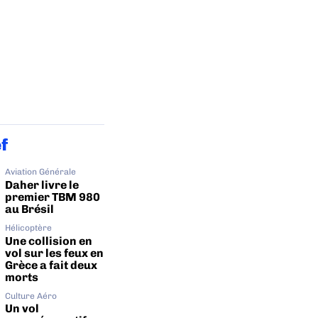
ef
Aviation Générale
Daher livre le
premier TBM 980
au Brésil
Hélicoptère
Une collision en
vol sur les feux en
Grèce a fait deux
morts
Culture Aéro
Un vol