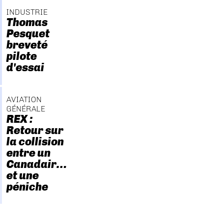
INDUSTRIE
Thomas
Pesquet
breveté
pilote
d'essai
AVIATION
GÉNÉRALE
REX :
Retour sur
la collision
entre un
Canadair…
et une
péniche