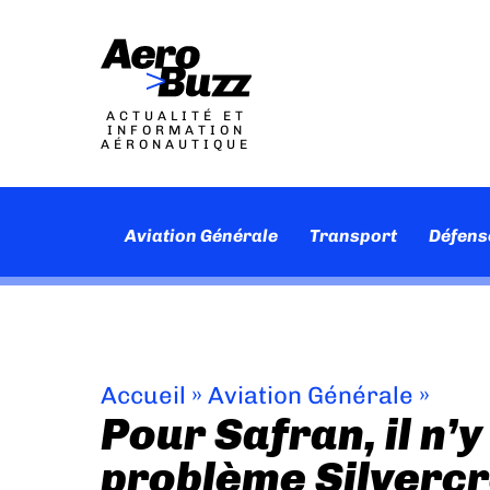
ACTUALITÉ ET
INFORMATION
AÉRONAUTIQUE
Aviation Générale
Transport
Défens
Accueil
»
Aviation Générale
»
Pour Safran, il n’y
problème Silvercr