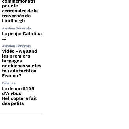
commémoratif
pour le
centenaire de la
traversée de
Lindbergh
Aviation Générale
Le projet Catalina
II
Aviation Générale
Vidéo – A quand
les premiers
largages
nocturnes sur les
feux de forêt en
France ?
Défense
Le drone U145
d’Airbus
Helicopters fait
des petits