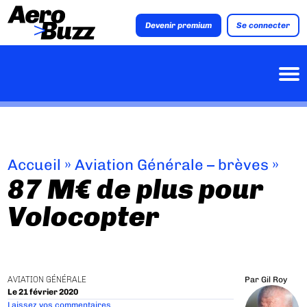
Devenir premium
Se connecter
Accueil
»
Aviation Générale – brèves
»
87 M€ de plus pour
Volocopter
AVIATION GÉNÉRALE
Par
Gil Roy
Le 21 février 2020
Laissez vos commentaires