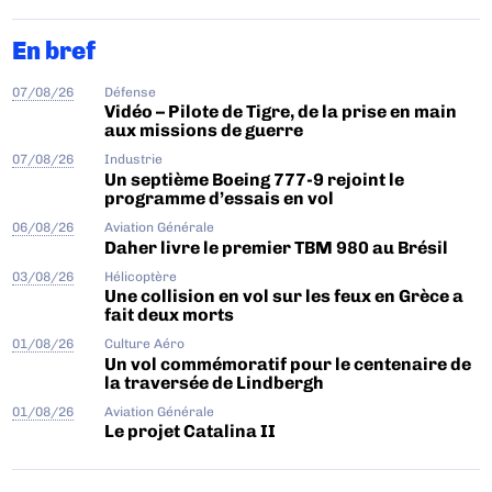
En bref
07/08/26
Défense
Vidéo – Pilote de Tigre, de la prise en main
aux missions de guerre
07/08/26
Industrie
Un septième Boeing 777-9 rejoint le
programme d’essais en vol
06/08/26
Aviation Générale
Daher livre le premier TBM 980 au Brésil
03/08/26
Hélicoptère
Une collision en vol sur les feux en Grèce a
fait deux morts
01/08/26
Culture Aéro
Un vol commémoratif pour le centenaire de
la traversée de Lindbergh
01/08/26
Aviation Générale
Le projet Catalina II