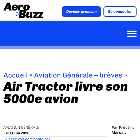
Devenir premium
Se connecter
Accueil
»
Aviation Générale – brèves
»
Air Tractor livre son
5000e avion
AVIATION GÉNÉRALE
Par
Frédéric
Marsaly
Le 03 juin 2026
Laissez vos commentaires