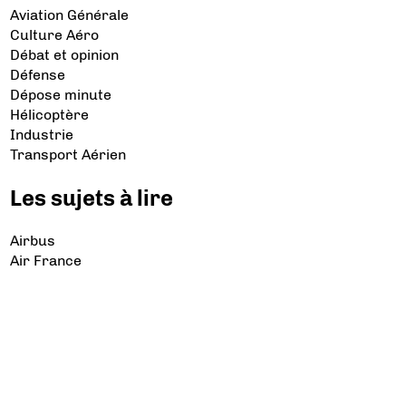
Aviation Générale
Culture Aéro
Débat et opinion
Défense
Dépose minute
Hélicoptère
Industrie
Transport Aérien
Les sujets à lire
Airbus
Air France
Bibliographie
Boeing
Crash
Drones
Rafale
© 2026 Copyright Aerobuzz.