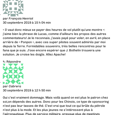
par
François Henriot
30 septembre 2019 à 15 h 04 min
« Il vaut donc mieux se payer des heures de vol plutôt qu’une montre »:
j’aime bien la phrase de Lucas, comme d’ailleurs les propos des autres
commentateurs! Je le reconnais, j’avais payé pour voler, en avril, en place
arrière de « Ponpon », avec ces super pilotes souvent admirés par moi
depuis la Terre. Formidables souvenirs, très belles rencontres pour le
fana que je suis. J’ose encore espérer que J. Bothelin trouvera une
solution. Je croise les doigts. Allez Apache!
⮑
Répondre
par
Cabrera
30 septembre 2019 à 12 h 50 min
Oui c’est vraiment dommage. Mais voilà quand on est plus le patron chez
soi,on dépends des autres. Donc pour les Chinois, ce type de sponsoring
n’est pas leur tasses de thé. C’est vrai que tout ce qui brûle du pétrole
n’est plus à la mode. Et les plus jeunes ne s’intéressent plus à
l’aéronautique. Plus de service militaire, presque plus de meetings