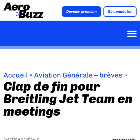
Devenir premium
Se connecter
Accueil
»
Aviation Générale – brèves
»
Clap de fin pour
Breitling Jet Team en
meetings