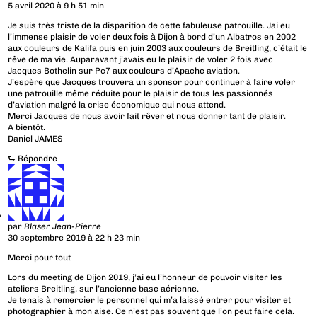
5 avril 2020 à 9 h 51 min
Je suis très triste de la disparition de cette fabuleuse patrouille. Jai eu
l’immense plaisir de voler deux fois à Dijon à bord d’un Albatros en 2002
aux couleurs de Kalifa puis en juin 2003 aux couleurs de Breitling, c’était le
rêve de ma vie. Auparavant j’avais eu le plaisir de voler 2 fois avec
Jacques Bothelin sur Pc7 aux couleurs d’Apache aviation.
J’espère que Jacques trouvera un sponsor pour continuer à faire voler
une patrouille même réduite pour le plaisir de tous les passionnés
d’aviation malgré la crise économique qui nous attend.
Merci Jacques de nous avoir fait rêver et nous donner tant de plaisir.
A bientôt.
Daniel JAMES
⮑
Répondre
par
Blaser Jean-Pierre
30 septembre 2019 à 22 h 23 min
Merci pour tout
Lors du meeting de Dijon 2019, j’ai eu l’honneur de pouvoir visiter les
ateliers Breitling, sur l’ancienne base aérienne.
Je tenais à remercier le personnel qui m’a laissé entrer pour visiter et
photographier à mon aise. Ce n’est pas souvent que l’on peut faire cela.