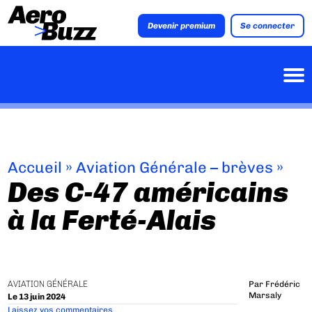
Devenir premium
Se connecter
Accueil
»
Aviation Générale – brèves
»
Des C-47 américains
à la Ferté-Alais
AVIATION GÉNÉRALE
Par
Frédéric
Marsaly
Le 13 juin 2024
Laissez vos commentaires