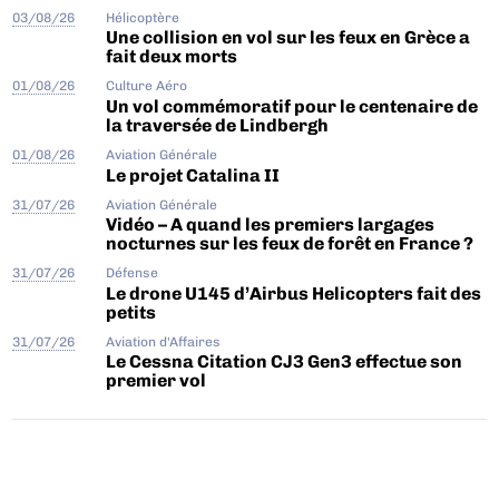
03/08/26
Hélicoptère
Une collision en vol sur les feux en Grèce a
fait deux morts
01/08/26
Culture Aéro
Un vol commémoratif pour le centenaire de
la traversée de Lindbergh
01/08/26
Aviation Générale
Le projet Catalina II
31/07/26
Aviation Générale
Vidéo – A quand les premiers largages
nocturnes sur les feux de forêt en France ?
31/07/26
Défense
Le drone U145 d’Airbus Helicopters fait des
petits
31/07/26
Aviation d'Affaires
Le Cessna Citation CJ3 Gen3 effectue son
premier vol