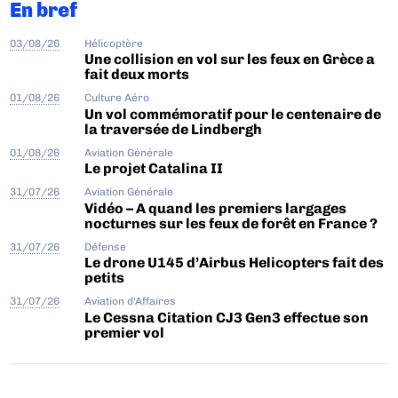
En bref
03/08/26
Hélicoptère
Une collision en vol sur les feux en Grèce a
fait deux morts
01/08/26
Culture Aéro
Un vol commémoratif pour le centenaire de
la traversée de Lindbergh
01/08/26
Aviation Générale
Le projet Catalina II
31/07/26
Aviation Générale
Vidéo – A quand les premiers largages
nocturnes sur les feux de forêt en France ?
31/07/26
Défense
Le drone U145 d’Airbus Helicopters fait des
petits
31/07/26
Aviation d'Affaires
Le Cessna Citation CJ3 Gen3 effectue son
premier vol