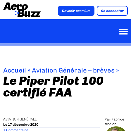
Devenir premium
Se connecter
Accueil
»
Aviation Générale – brèves
»
Le Piper Pilot 100
certifié FAA
AVIATION GÉNÉRALE
Par
Fabrice
Morlon
Le 17 décembre 2020
1 Commentaire