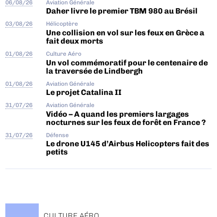
06/08/26
Aviation Générale
Daher livre le premier TBM 980 au Brésil
03/08/26
Hélicoptère
Une collision en vol sur les feux en Grèce a
fait deux morts
01/08/26
Culture Aéro
Un vol commémoratif pour le centenaire de
la traversée de Lindbergh
01/08/26
Aviation Générale
Le projet Catalina II
31/07/26
Aviation Générale
Vidéo – A quand les premiers largages
nocturnes sur les feux de forêt en France ?
31/07/26
Défense
Le drone U145 d’Airbus Helicopters fait des
petits
CULTURE AÉRO