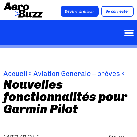
Devenir premium
Se connecter
Accueil
»
Aviation Générale – brèves
»
Nouvelles
fonctionnalités pour
Garmin Pilot