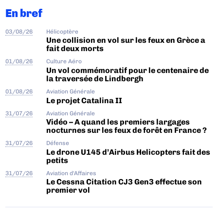
En bref
03/08/26
Hélicoptère
Une collision en vol sur les feux en Grèce a
fait deux morts
01/08/26
Culture Aéro
Un vol commémoratif pour le centenaire de
la traversée de Lindbergh
01/08/26
Aviation Générale
Le projet Catalina II
31/07/26
Aviation Générale
Vidéo – A quand les premiers largages
nocturnes sur les feux de forêt en France ?
31/07/26
Défense
Le drone U145 d’Airbus Helicopters fait des
petits
31/07/26
Aviation d'Affaires
Le Cessna Citation CJ3 Gen3 effectue son
premier vol