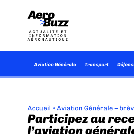
ACTUALITÉ ET
INFORMATION
AÉRONAUTIQUE
Aviation Générale
Transport
Défens
Accueil
»
Aviation Générale – brè
Participez au re
l’aviation généra