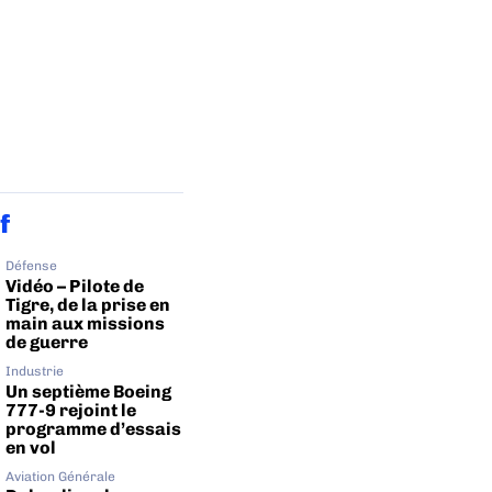
f
Défense
Vidéo – Pilote de
Tigre, de la prise en
main aux missions
de guerre
Industrie
Un septième Boeing
777-9 rejoint le
programme d’essais
en vol
Aviation Générale