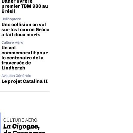
Daher livre le
premier TBM 980 au
Brésil
Hélicoptère
Une collision en vol
sur les feux en Grèce
a fait deux morts
Culture Aéro
Un vol
commémoratif pour
le centenaire de la
traversée de
Lindbergh
Aviation Générale
Le projet Catalina II
CULTURE AÉRO
La Cigogne,