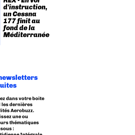
REX - En vol
d'instruction,
un Cessna
177 finit au
fond de la
Méditerranée
newsletters
uites
ez dans votre boite
 les dernières
lités Aerobuzz.
issez une ou
eurs thématiques
sous :
idienne Intégrale