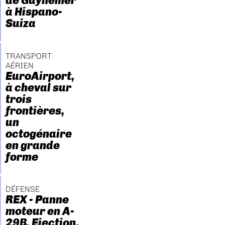
de Guynemer
à Hispano-
Suiza
TRANSPORT
AÉRIEN
EuroAirport,
à cheval sur
trois
frontières,
un
octogénaire
en grande
forme
DÉFENSE
REX - Panne
moteur en A-
29B. Ejection.