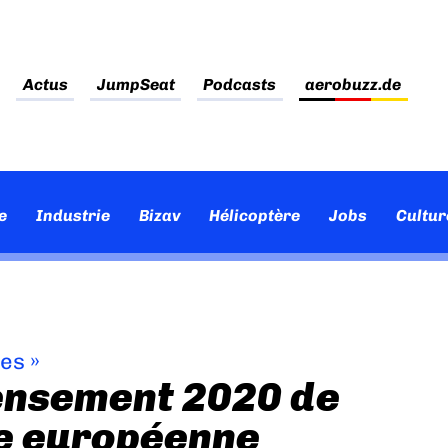
Actus
JumpSeat
Podcasts
aerobuzz.de
e
Industrie
Bizav
Hélicoptère
Jobs
Cultur
ves
»
censement 2020 de
le européenne