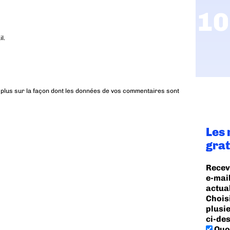
l.
 plus sur la façon dont les données de vos commentaires sont
Les 
grat
Recev
e-mail
actua
Chois
plusi
ci-des
Quot