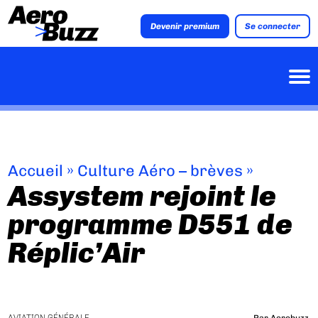
Devenir premium
Se connecter
Accueil
»
Culture Aéro – brèves
»
Assystem rejoint le
programme D551 de
Réplic’Air