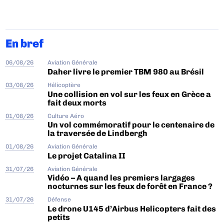
En bref
06/08/26
Aviation Générale
Daher livre le premier TBM 980 au Brésil
03/08/26
Hélicoptère
Une collision en vol sur les feux en Grèce a
fait deux morts
01/08/26
Culture Aéro
Un vol commémoratif pour le centenaire de
la traversée de Lindbergh
01/08/26
Aviation Générale
Le projet Catalina II
31/07/26
Aviation Générale
Vidéo – A quand les premiers largages
nocturnes sur les feux de forêt en France ?
31/07/26
Défense
Le drone U145 d’Airbus Helicopters fait des
petits