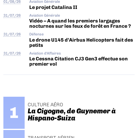
01/08/26
Aviation Générale
Le projet Catalina II
31/07/26
Aviation Générale
Vidéo – A quand les premiers largages
nocturnes sur les feux de forêt en France ?
31/07/26
Défense
Le drone U145 d’Airbus Helicopters fait des
petits
31/07/26
Aviation d'Affaires
Le Cessna Citation CJ3 Gen3 effectue son
premier vol
CULTURE AÉRO
La Cigogne, de Guynemer à
Hispano-Suiza
TRANSPORT AÉRIEN