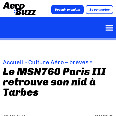
Devenir premium
Se connecter
Accueil
»
Culture Aéro – brèves
»
Le MSN760 Paris III
retrouve son nid à
Tarbes