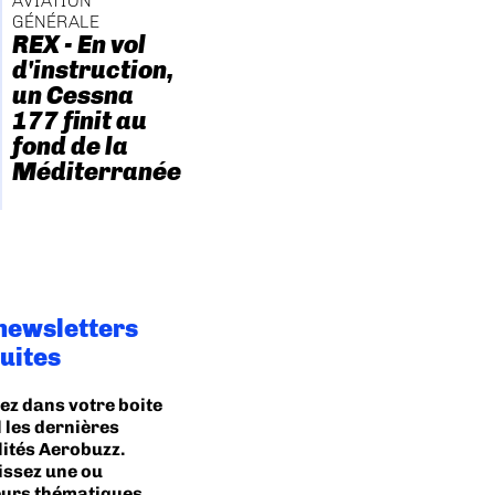
AVIATION
GÉNÉRALE
REX - En vol
d'instruction,
un Cessna
177 finit au
fond de la
Méditerranée
newsletters
uites
ez dans votre boite
 les dernières
lités Aerobuzz.
issez une ou
eurs thématiques