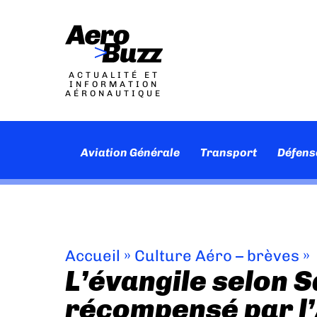
ACTUALITÉ ET
INFORMATION
AÉRONAUTIQUE
Aviation Générale
Transport
Défens
Accueil
»
Culture Aéro – brèves
»
L’évangile selon 
récompensé par l’