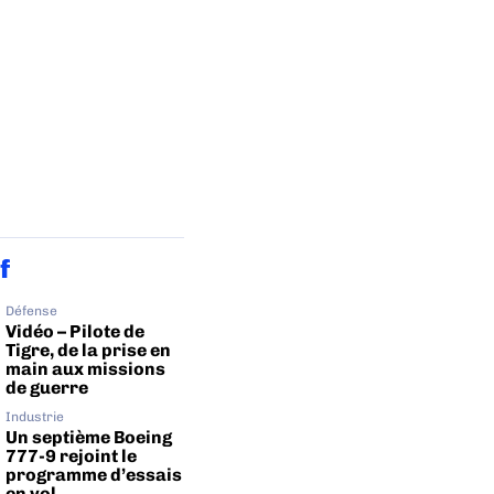
f
Défense
Vidéo – Pilote de
Tigre, de la prise en
main aux missions
de guerre
Industrie
Un septième Boeing
777-9 rejoint le
programme d’essais
en vol