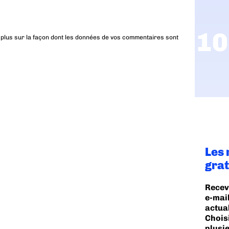
 plus sur la façon dont les données de vos commentaires sont
Les 
grat
Recev
e-mail
actua
Chois
plusi