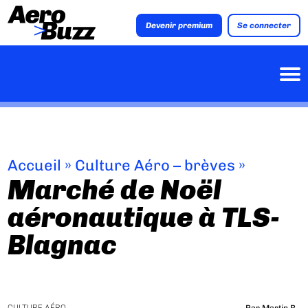
Devenir premium
Se connecter
Accueil
»
Culture Aéro – brèves
»
Marché de Noël
aéronautique à TLS-
Blagnac