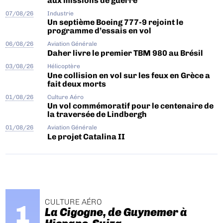
aux missions de guerre
07/08/26
Industrie
Un septième Boeing 777-9 rejoint le
programme d’essais en vol
06/08/26
Aviation Générale
Daher livre le premier TBM 980 au Brésil
03/08/26
Hélicoptère
Une collision en vol sur les feux en Grèce a
fait deux morts
01/08/26
Culture Aéro
Un vol commémoratif pour le centenaire de
la traversée de Lindbergh
01/08/26
Aviation Générale
Le projet Catalina II
CULTURE AÉRO
La Cigogne, de Guynemer à