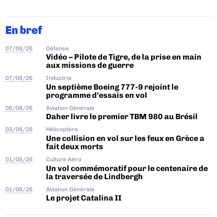
En bref
07/08/26
Défense
Vidéo – Pilote de Tigre, de la prise en main
aux missions de guerre
07/08/26
Industrie
Un septième Boeing 777-9 rejoint le
programme d’essais en vol
06/08/26
Aviation Générale
Daher livre le premier TBM 980 au Brésil
03/08/26
Hélicoptère
Une collision en vol sur les feux en Grèce a
fait deux morts
01/08/26
Culture Aéro
Un vol commémoratif pour le centenaire de
la traversée de Lindbergh
01/08/26
Aviation Générale
Le projet Catalina II