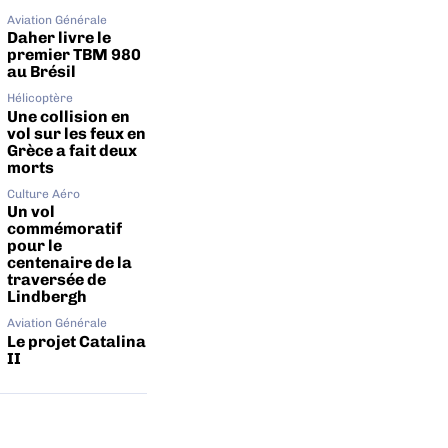
Aviation Générale
Daher livre le
premier TBM 980
au Brésil
Hélicoptère
Une collision en
vol sur les feux en
Grèce a fait deux
morts
Culture Aéro
Un vol
commémoratif
pour le
centenaire de la
traversée de
Lindbergh
Aviation Générale
Le projet Catalina
II