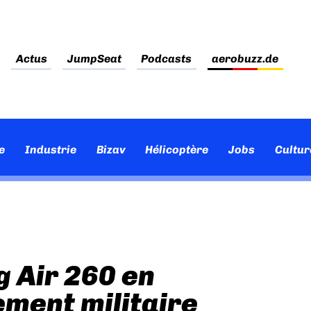
Actus
JumpSeat
Podcasts
aerobuzz.de
e
Industrie
Bizav
Hélicoptère
Jobs
Cultur
g Air 260 en
ement militaire