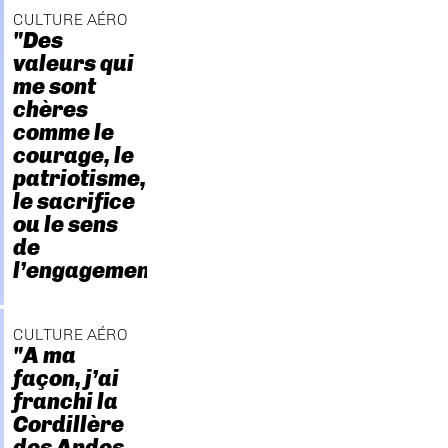
CULTURE AÉRO
"Des
valeurs qui
me sont
chères
comme le
courage, le
patriotisme,
le sacrifice
ou le sens
de
l’engagement."
CULTURE AÉRO
"A ma
façon, j’ai
franchi la
Cordillère
des Andes.