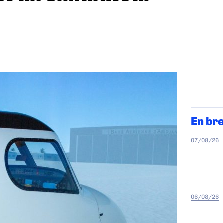
En br
07/08/26
06/08/26