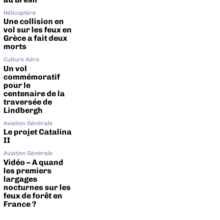
Hélicoptère
Une collision en
vol sur les feux en
Grèce a fait deux
morts
Culture Aéro
Un vol
commémoratif
pour le
centenaire de la
traversée de
Lindbergh
Aviation Générale
Le projet Catalina
II
Aviation Générale
Vidéo – A quand
les premiers
largages
nocturnes sur les
feux de forêt en
France ?