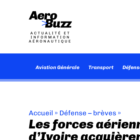
ACTUALITÉ ET
INFORMATION
AÉRONAUTIQUE
Aviation Générale
Transport
Défens
Accueil
»
Défense – brèves
»
Les forces aérien
d’Ivoire acquière