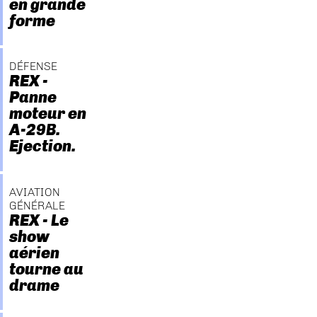
en grande
forme
DÉFENSE
REX -
Panne
moteur en
A-29B.
Ejection.
AVIATION
GÉNÉRALE
REX - Le
show
aérien
tourne au
drame