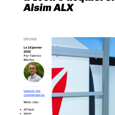
Alsim ALX
DÉFENSE
Le 18 janvier
2022
Par
Fabrice
Morlon
Laissez vos
commentaires
Mots-clés :
afrique
alsim