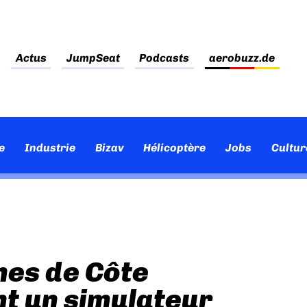
Actus
JumpSeat
Podcasts
aerobuzz.de
e
Industrie
Bizav
Hélicoptère
Jobs
Cultur
nes de Côte
nt un simulateur