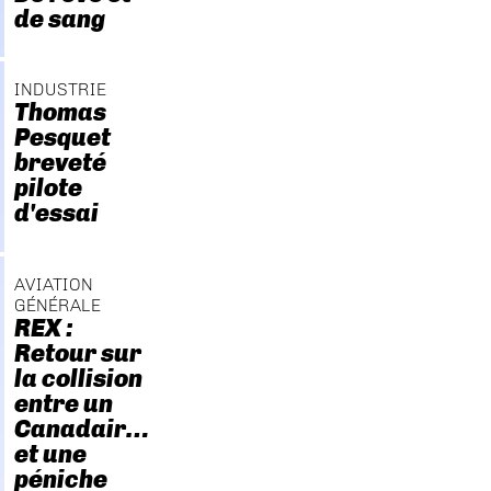
de sang
INDUSTRIE
Thomas
Pesquet
breveté
pilote
d'essai
AVIATION
GÉNÉRALE
REX :
Retour sur
la collision
entre un
Canadair…
et une
péniche