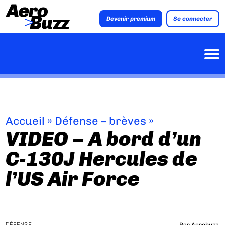
Devenir premium
Se connecter
Accueil
»
Défense – brèves
»
VIDEO – A bord d’un
C-130J Hercules de
l’US Air Force