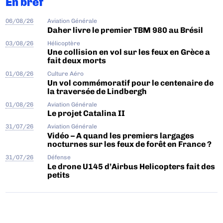
En bref
06/08/26
Aviation Générale
Daher livre le premier TBM 980 au Brésil
03/08/26
Hélicoptère
Une collision en vol sur les feux en Grèce a
fait deux morts
01/08/26
Culture Aéro
Un vol commémoratif pour le centenaire de
la traversée de Lindbergh
01/08/26
Aviation Générale
Le projet Catalina II
31/07/26
Aviation Générale
Vidéo – A quand les premiers largages
nocturnes sur les feux de forêt en France ?
31/07/26
Défense
Le drone U145 d’Airbus Helicopters fait des
petits