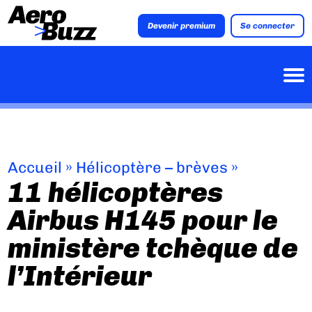
Devenir premium
Se connecter
Accueil
»
Hélicoptère – brèves
»
11 hélicoptères
Airbus H145 pour le
ministère tchèque de
l’Intérieur