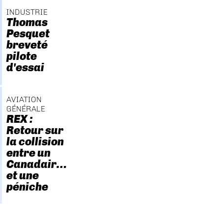
INDUSTRIE
Thomas
Pesquet
breveté
pilote
d'essai
AVIATION
GÉNÉRALE
REX :
Retour sur
la collision
entre un
Canadair…
et une
péniche