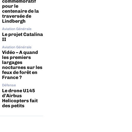
commémoratif
pour le
centenaire de la
traversée de
Lindbergh
Aviation Générale
Le projet Catalina
II
Aviation Générale
Vidéo – A quand
les premiers
largages
nocturnes sur les
feux de forêt en
France ?
Défense
Le drone U145
d’Airbus
Helicopters fait
des petits