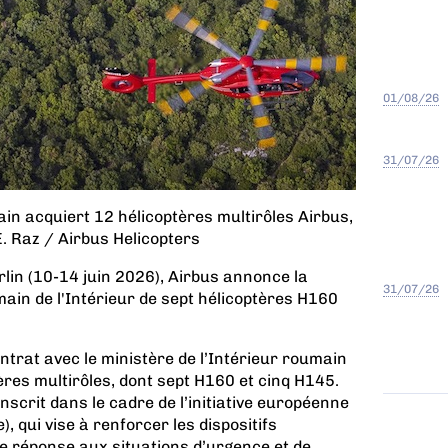
01/08/26
31/07/26
ain acquiert 12 hélicoptères multirôles Airbus,
. Raz / Airbus Helicopters
lin (10-14 juin 2026), Airbus annonce la
31/07/26
in de l'Intérieur de sept hélicoptères H160
ntrat avec le ministère de l’Intérieur roumain
tères multirôles, dont sept H160 et cinq H145.
nscrit dans le cadre de l’initiative européenne
, qui vise à renforcer les dispositifs
de réponse aux situations d’urgence et de