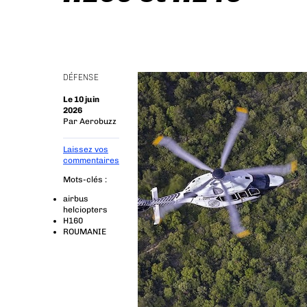
DÉFENSE
Le 10 juin
2026
Par
Aerobuzz
Laissez vos
commentaires
Mots-clés :
airbus
helciopters
H160
ROUMANIE