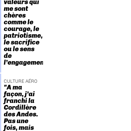
valeurs qui
me sont
chères
comme le
courage, le
patriotisme,
le sacrifice
ou le sens
de
l’engagement."
CULTURE AÉRO
"A ma
façon, j’ai
franchi la
Cordillère
des Andes.
Pas une
fois, mais