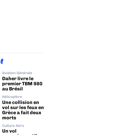
ef
Aviation Générale
Daher livre le
premier TBM 980
au Brésil
Hélicoptère
Une collision en
vol sur les feux en
Grèce a fait deux
morts
Culture Aéro
Un vol