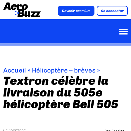
Devenir premium
Se connecter
Accueil
»
Hélicoptère – brèves
»
Textron célèbre la
livraison du 505e
hélicoptère Bell 505