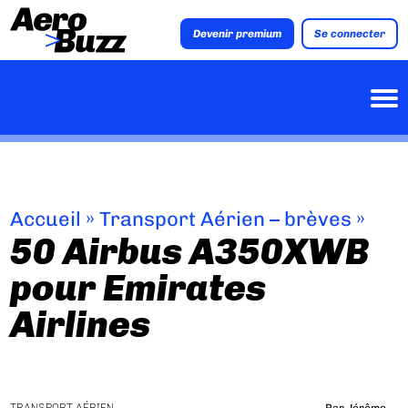
Devenir premium
Se connecter
Accueil
»
Transport Aérien – brèves
»
50 Airbus A350XWB
pour Emirates
Airlines