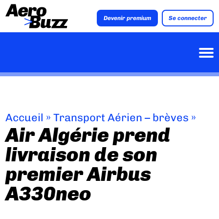
Devenir premium
Se connecter
Accueil
»
Transport Aérien – brèves
»
Air Algérie prend
livraison de son
premier Airbus
A330neo