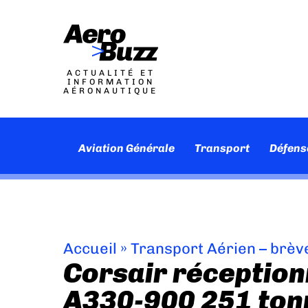
ACTUALITÉ ET
INFORMATION
AÉRONAUTIQUE
Aviation Générale
Transport
Défens
Accueil
»
Transport Aérien – brèv
Corsair réception
A330-900 251 ton