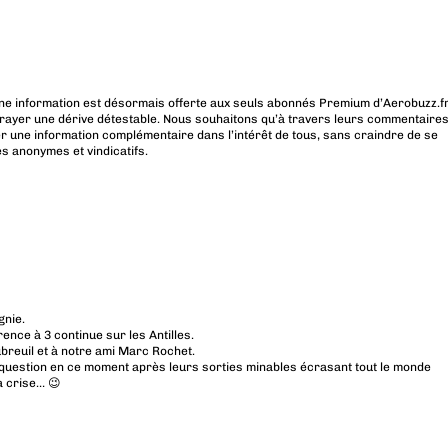
ne information est désormais offerte aux seuls abonnés Premium d’Aerobuzz.fr
rayer une dérive détestable. Nous souhaitons qu’à travers leurs commentaires
r une information complémentaire dans l’intérêt de tous, sans craindre de se
es anonymes et vindicatifs.
gnie.
rence à 3 continue sur les Antilles.
ubreuil et à notre ami Marc Rochet.
n question en ce moment après leurs sorties minables écrasant tout le monde
a crise… 😉