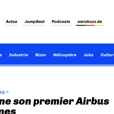
Actus
JumpSeat
Podcasts
aerobuzz.de
e
Industrie
Bizav
Hélicoptère
Jobs
Cultur
es
»
ne son premier Airbus
nes