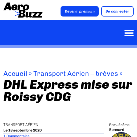
Devenir premium
Se connecter
Accueil
»
Transport Aérien – brèves
»
DHL Express mise sur
Roissy CDG
TRANSPORT AÉRIEN
Par
Jérôme
Bonnard
Le 18 septembre 2020
1 Commentaire