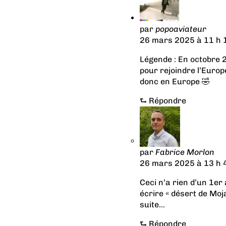
par
popoaviateur
26 mars 2025 à 11 h 
Légende : En octobre 2
pour rejoindre l’Europ
donc en Europe 🤣
⮑
Répondre
par
Fabrice Morlon
26 mars 2025 à 13 h 
Ceci n’a rien d’un 1er a
écrire « désert de Moja
suite…
⮑
Répondre