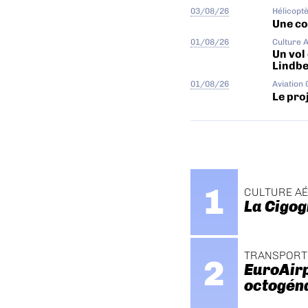
03/08/26
Hélicopt
Une col
01/08/26
Culture 
Un vol
Lindb
01/08/26
Aviation
Le proj
CULTURE A
La Cigog
TRANSPORT
EuroAirp
octogén