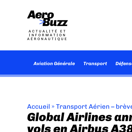
ACTUALITÉ ET
INFORMATION
AÉRONAUTIQUE
Aviation Générale
Transport
Défens
Accueil
»
Transport Aérien – brèv
Global Airlines a
vols en Airbus A3