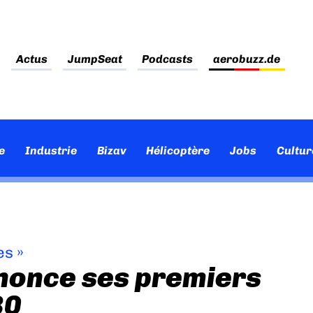
Actus
JumpSeat
Podcasts
aerobuzz.de
e
Industrie
Bizav
Hélicoptère
Jobs
Cultur
es
»
nnonce ses premiers
80