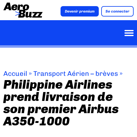
Devenir premium
Se connecter
Accueil
»
Transport Aérien – brèves
»
Philippine Airlines
prend livraison de
son premier Airbus
A350-1000