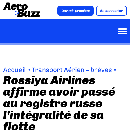
Devenir premium
Se connecter
Accueil
»
Transport Aérien – brèves
»
Rossiya Airlines
affirme avoir passé
au registre russe
l’intégralité de sa
flotte