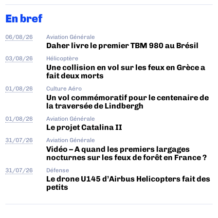
En bref
06/08/26
Aviation Générale
Daher livre le premier TBM 980 au Brésil
03/08/26
Hélicoptère
Une collision en vol sur les feux en Grèce a
fait deux morts
01/08/26
Culture Aéro
Un vol commémoratif pour le centenaire de
la traversée de Lindbergh
01/08/26
Aviation Générale
Le projet Catalina II
31/07/26
Aviation Générale
Vidéo – A quand les premiers largages
nocturnes sur les feux de forêt en France ?
31/07/26
Défense
Le drone U145 d’Airbus Helicopters fait des
petits