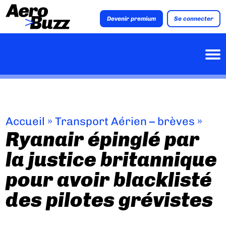
Devenir premium
Se connecter
Accueil
»
Transport Aérien – brèves
»
Ryanair épinglé par
la justice britannique
pour avoir blacklisté
des pilotes grévistes