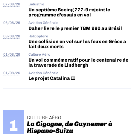
07/08/26
Industrie
Un septième Boeing 777-9 rejoint le
programme d’essais en vol
06/08/26
Aviation Générale
Daher livre le premier TBM 980 au Brésil
03/08/26
Hélicoptère
Une collision en vol sur les feux en Grèce a
fait deux morts
01/08/26
Culture Aéro
Un vol commémoratif pour le centenaire de
la traversée de Lindbergh
01/08/26
Aviation Générale
Le projet Catalina II
CULTURE AÉRO
La Cigogne, de Guynemer à
Hispano-Suiza