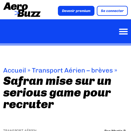
Devenir premium
Se connecter
Accueil
»
Transport Aérien – brèves
»
Safran mise sur un
serious game pour
recruter