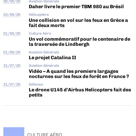
06/08/26
Aviation Générale
Daher livre le premier TBM 980 au Brésil
03/08/26
Hélicoptère
Une collision en vol sur les feux en Grèce a
fait deux morts
01/08/26
Culture Aéro
Un vol commémoratif pour le centenaire de
la traversée de Lindbergh
01/08/26
Aviation Générale
Le projet Catalina II
31/07/26
Aviation Générale
Vidéo – A quand les premiers largages
nocturnes sur les feux de forêt en France ?
31/07/26
Défense
Le drone U145 d’Airbus Helicopters fait des
petits
CULTURE AÉRO