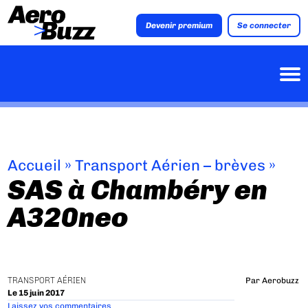
Devenir premium
Se connecter
Accueil
»
Transport Aérien – brèves
»
SAS à Chambéry en
A320neo
TRANSPORT AÉRIEN
Par
Aerobuzz
Le 15 juin 2017
Laissez vos commentaires