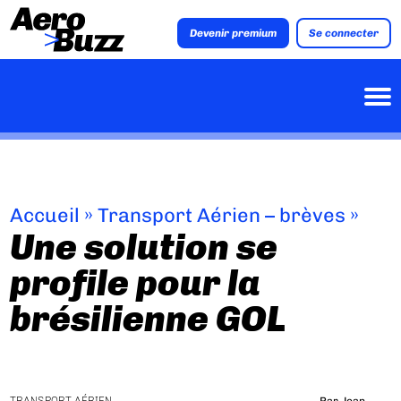
Devenir premium
Se connecter
Accueil
»
Transport Aérien – brèves
»
Une solution se
profile pour la
brésilienne GOL