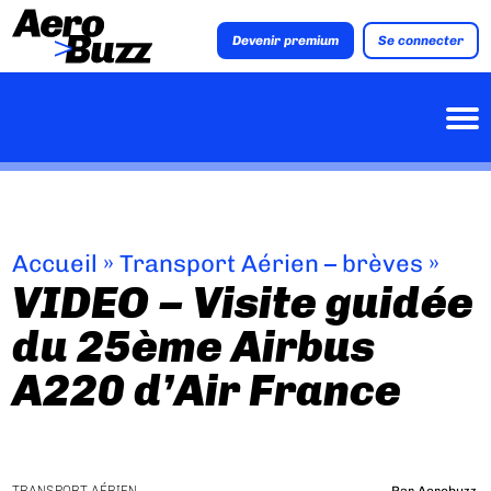
Devenir premium
Se connecter
Accueil
»
Transport Aérien – brèves
»
VIDEO – Visite guidée
du 25ème Airbus
A220 d’Air France