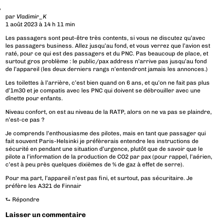
par
Vladimir_K
1 août 2023 à 14 h 11 min
Les passagers sont peut-être très contents, si vous ne discutez qu’avec
les passagers business. Allez jusqu’au fond, et vous verrez que l’avion est
raté, pour ce qui est des passagers et du PNC. Pas beaucoup de place, et
surtout gros problème : le public/pax address n’arrive pas jusqu’au fond
de l’appareil (les deux derniers rangs n’entendront jamais les annonces.)
Les toilettes à l’arrière, c’est bien quand on 6 ans, et qu’on ne fait pas plus
d’1m30 et je compatis avec les PNC qui doivent se débrouiller avec une
dînette pour enfants.
Niveau confort, on est au niveau de la RATP, alors on ne va pas se plaindre,
n’est-ce pas ?
Je comprends l’enthousiasme des pilotes, mais en tant que passager qui
fait souvent Paris-Helsinki je préfèrerais entendre les instructions de
sécurité en pendant une situation d’urgence, plutôt que de savoir que le
pilote a l’information de la production de CO2 par pax (pour rappel, l’aérien,
c’est à peu près quelques dixièmes de % de gaz à effet de serre).
Pour ma part, l’appareil n’est pas fini, et surtout, pas sécuritaire. Je
préfère les A321 de Finnair
⮑
Répondre
Laisser un commentaire