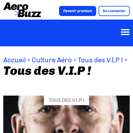
Devenir premium
Se connecter
Accueil
»
Culture Aéro
»
Tous des V.I.P !
»
Tous des V.I.P !
TOUS DES V.I.P !