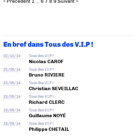
« Précédent
1
…
6
7
8
9
Suivant »
En bref dans Tous des V.I.P !
02/10/14
Tous des V.I.P !
Nicolas CAROF
25/09/14
Tous des V.I.P !
Bruno RIVIERE
23/09/14
Tous des V.I.P !
Christian SEVEILLAC
23/09/14
Tous des V.I.P !
Richard CLERC
19/09/14
Tous des V.I.P !
Guillaume NOYÉ
18/09/14
Tous des V.I.P !
Philippe CHETAIL