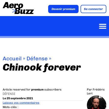
Devenir premium
Se connecter
Accueil
»
Défense
»
Chinook forever
Article reserved for
premium
subscribers
Par
Frédéric
Lert
DÉFENSE
Le 25 septembre 2021
Laissez vos commentaires
Mots-clés :