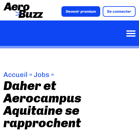
Devenir premium
Se connecter
Accueil
»
Jobs
»
Daher et
Aerocampus
Aquitaine se
rapprochent