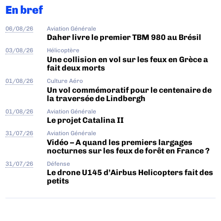
En bref
06/08/26
Aviation Générale
Daher livre le premier TBM 980 au Brésil
03/08/26
Hélicoptère
Une collision en vol sur les feux en Grèce a
fait deux morts
01/08/26
Culture Aéro
Un vol commémoratif pour le centenaire de
la traversée de Lindbergh
01/08/26
Aviation Générale
Le projet Catalina II
31/07/26
Aviation Générale
Vidéo – A quand les premiers largages
nocturnes sur les feux de forêt en France ?
31/07/26
Défense
Le drone U145 d’Airbus Helicopters fait des
petits