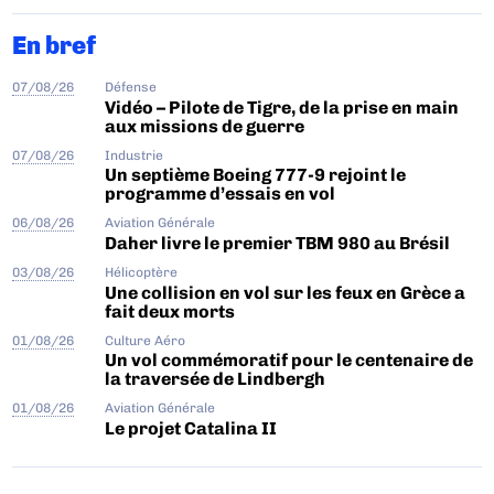
En bref
07/08/26
Défense
Vidéo – Pilote de Tigre, de la prise en main
aux missions de guerre
07/08/26
Industrie
Un septième Boeing 777-9 rejoint le
programme d’essais en vol
06/08/26
Aviation Générale
Daher livre le premier TBM 980 au Brésil
03/08/26
Hélicoptère
Une collision en vol sur les feux en Grèce a
fait deux morts
01/08/26
Culture Aéro
Un vol commémoratif pour le centenaire de
la traversée de Lindbergh
01/08/26
Aviation Générale
Le projet Catalina II