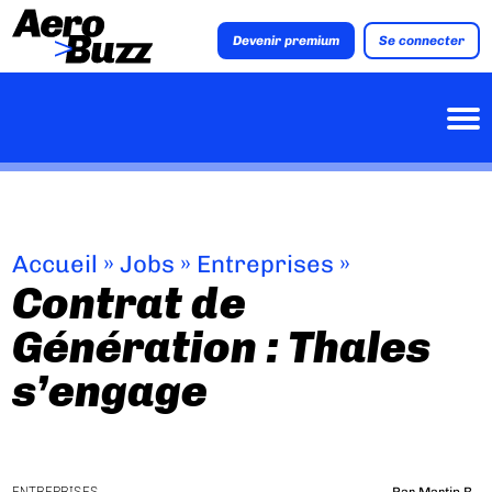
Devenir premium
Se connecter
Accueil
»
Jobs
»
Entreprises
»
Contrat de
Génération : Thales
s’engage