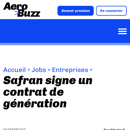
Devenir premium
Se connecter
Accueil
»
Jobs
»
Entreprises
»
Safran signe un
contrat de
génération