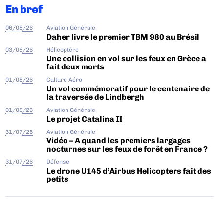
En bref
06/08/26
Aviation Générale
Daher livre le premier TBM 980 au Brésil
03/08/26
Hélicoptère
Une collision en vol sur les feux en Grèce a
fait deux morts
01/08/26
Culture Aéro
Un vol commémoratif pour le centenaire de
la traversée de Lindbergh
01/08/26
Aviation Générale
Le projet Catalina II
31/07/26
Aviation Générale
Vidéo – A quand les premiers largages
nocturnes sur les feux de forêt en France ?
31/07/26
Défense
Le drone U145 d’Airbus Helicopters fait des
petits