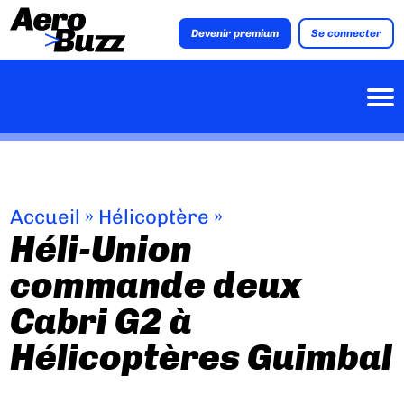
Devenir premium
Se connecter
Accueil
»
Hélicoptère
»
Héli-Union
commande deux
Cabri G2 à
Hélicoptères Guimbal