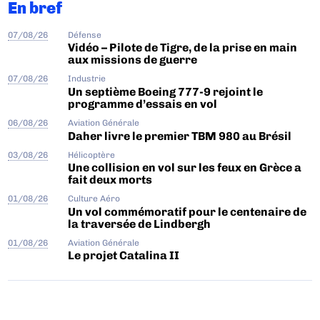
En bref
07/08/26
Défense
Vidéo – Pilote de Tigre, de la prise en main
aux missions de guerre
07/08/26
Industrie
Un septième Boeing 777-9 rejoint le
programme d’essais en vol
06/08/26
Aviation Générale
Daher livre le premier TBM 980 au Brésil
03/08/26
Hélicoptère
Une collision en vol sur les feux en Grèce a
fait deux morts
01/08/26
Culture Aéro
Un vol commémoratif pour le centenaire de
la traversée de Lindbergh
01/08/26
Aviation Générale
Le projet Catalina II