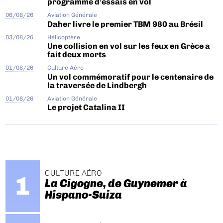
programme d’essais en vol
06/08/26
Aviation Générale
Daher livre le premier TBM 980 au Brésil
03/08/26
Hélicoptère
Une collision en vol sur les feux en Grèce a
fait deux morts
01/08/26
Culture Aéro
Un vol commémoratif pour le centenaire de
la traversée de Lindbergh
01/08/26
Aviation Générale
Le projet Catalina II
CULTURE AÉRO
La Cigogne, de Guynemer à
Hispano-Suiza