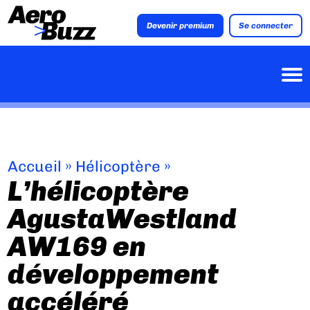
Devenir premium
Se connecter
Accueil
»
Hélicoptère
»
L’hélicoptère
AgustaWestland
AW169 en
développement
accéléré