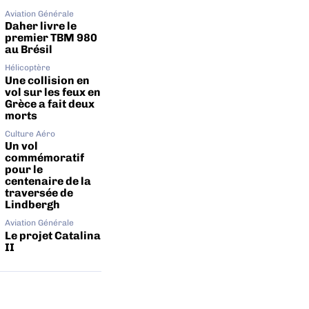
Aviation Générale
Daher livre le
premier TBM 980
au Brésil
Hélicoptère
Une collision en
vol sur les feux en
Grèce a fait deux
morts
Culture Aéro
Un vol
commémoratif
pour le
centenaire de la
traversée de
Lindbergh
Aviation Générale
Le projet Catalina
II