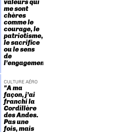
valeurs qui
me sont
chères
comme le
courage, le
patriotisme,
le sacrifice
ou le sens
de
l’engagement."
CULTURE AÉRO
"A ma
façon, j’ai
franchi la
Cordillère
des Andes.
Pas une
fois, mais