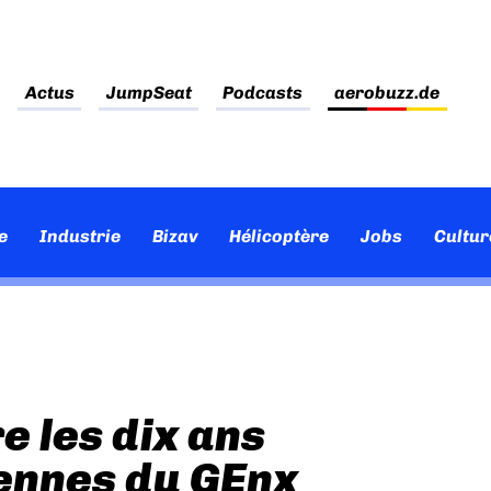
Actus
JumpSeat
Podcasts
aerobuzz.de
e
Industrie
Bizav
Hélicoptère
Jobs
Cultur
e les dix ans
ennes du GEnx