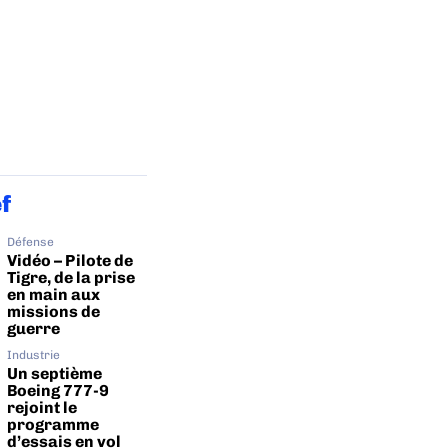
ef
Défense
Vidéo – Pilote de
Tigre, de la prise
en main aux
missions de
guerre
Industrie
Un septième
Boeing 777-9
rejoint le
programme
d’essais en vol