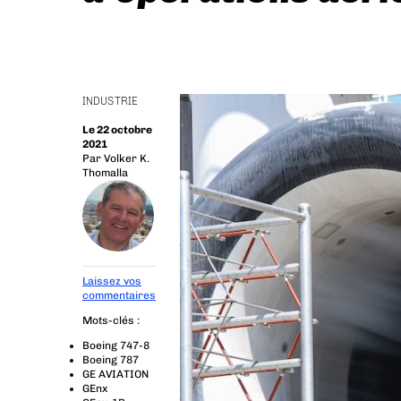
INDUSTRIE
Le 22 octobre
2021
Par
Volker K.
Thomalla
Laissez vos
commentaires
Mots-clés :
Boeing 747-8
Boeing 787
GE AVIATION
GEnx