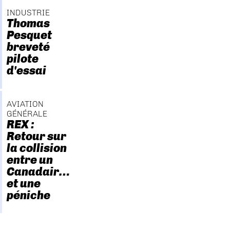
INDUSTRIE
Thomas
Pesquet
breveté
pilote
d'essai
AVIATION
GÉNÉRALE
REX :
Retour sur
la collision
entre un
Canadair…
et une
péniche