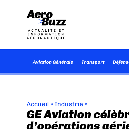
ACTUALITÉ ET
INFORMATION
AÉRONAUTIQUE
Aviation Générale
Transport
Défens
Accueil
»
Industrie
»
GE Aviation célèbr
d’opérations aéri