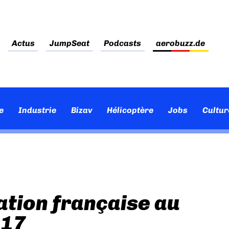
Actus
JumpSeat
Podcasts
aerobuzz.de
e
Industrie
Bizav
Hélicoptère
Jobs
Cultur
tion française au
017