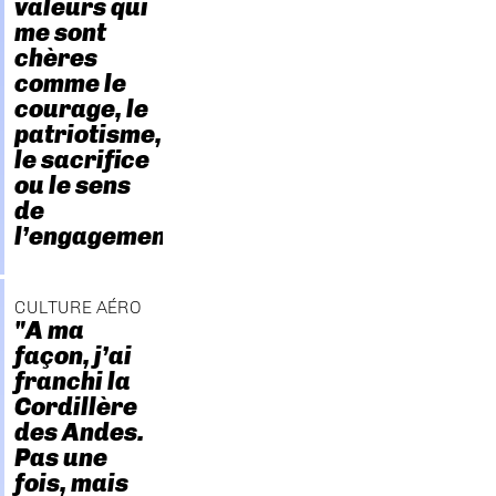
valeurs qui
me sont
chères
comme le
courage, le
patriotisme,
le sacrifice
ou le sens
de
l’engagement."
CULTURE AÉRO
"A ma
façon, j’ai
franchi la
Cordillère
des Andes.
Pas une
fois, mais