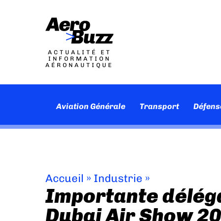
ACTUALITÉ ET
INFORMATION
AÉRONAUTIQUE
Aviation Générale
Transport
Défens
Accueil
»
Industrie
»
Importante déléga
Dubai Air Show 2