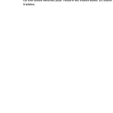
Ce site utilise Akismet pour réduire les indésirables.
En savoir
traitées
.