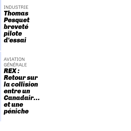
INDUSTRIE
Thomas
Pesquet
breveté
pilote
d'essai
AVIATION
GÉNÉRALE
REX :
Retour sur
la collision
entre un
Canadair…
et une
péniche