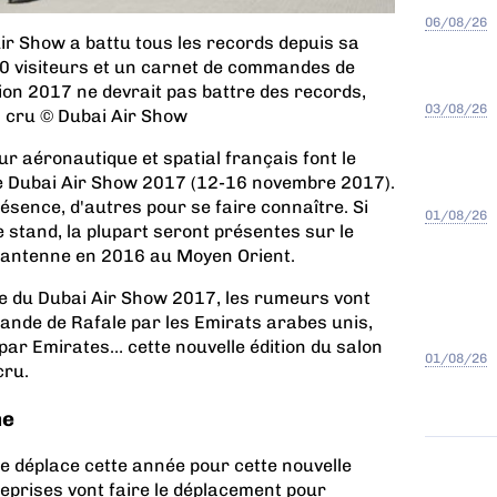
06/08/26
 Air Show a battu tous les records depuis sa
00 visiteurs et un carnet de commandes de
dition 2017 ne devrait pas battre des records,
03/08/26
on cru © Dubai Air Show
r aéronautique et spatial français font le
e Dubai Air Show 2017 (12-16 novembre 2017).
ésence, d'autres pour se faire connaître. Si
01/08/26
e stand, la plupart seront présentes sur le
e antenne en 2016 au Moyen Orient.
e du Dubai Air Show 2017, les rumeurs vont
mande de Rafale par les Emirats arabes unis,
ar Emirates… cette nouvelle édition du salon
01/08/26
cru.
he
se déplace cette année pour cette nouvelle
reprises vont faire le déplacement pour