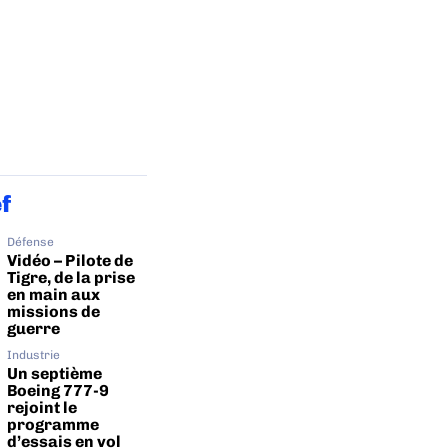
ef
Défense
Vidéo – Pilote de
Tigre, de la prise
en main aux
missions de
guerre
Industrie
Un septième
Boeing 777-9
rejoint le
programme
d’essais en vol