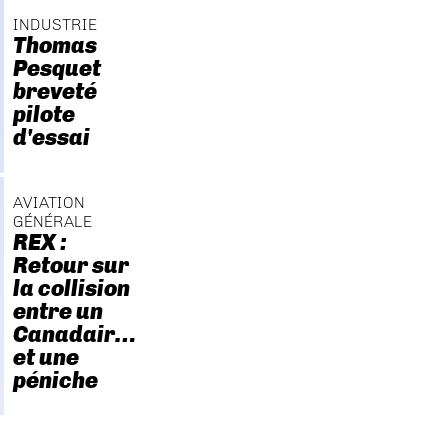
INDUSTRIE
Thomas
Pesquet
breveté
pilote
d'essai
AVIATION
GÉNÉRALE
REX :
Retour sur
la collision
entre un
Canadair…
et une
péniche