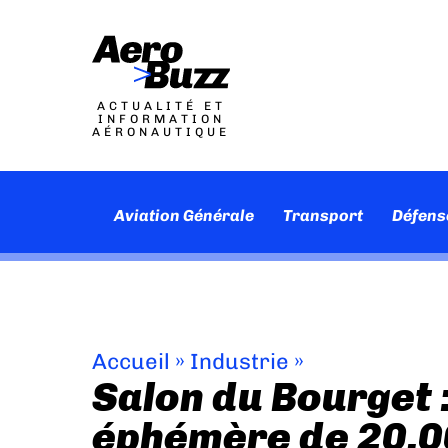
ACTUALITÉ ET
INFORMATION
AÉRONAUTIQUE
Aviation Générale
Transport
Défens
Accueil
»
Industrie
»
Salon du Bourget :
éphémère de 20.0