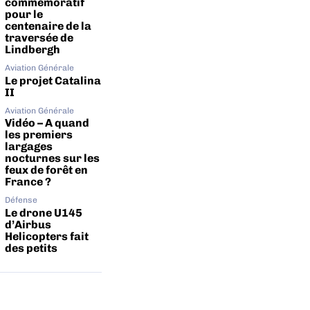
commémoratif
pour le
centenaire de la
traversée de
Lindbergh
Aviation Générale
Le projet Catalina
II
Aviation Générale
Vidéo – A quand
les premiers
largages
nocturnes sur les
feux de forêt en
France ?
Défense
Le drone U145
d’Airbus
Helicopters fait
des petits