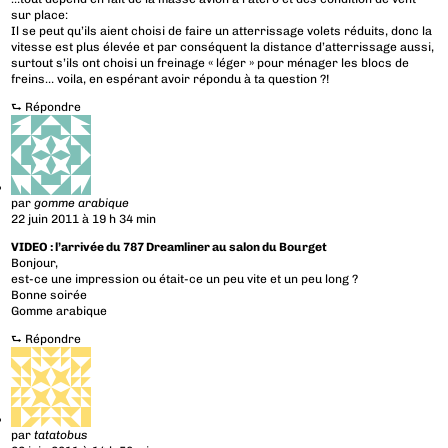
sur place:
Il se peut qu’ils aient choisi de faire un atterrissage volets réduits, donc la
vitesse est plus élevée et par conséquent la distance d’atterrissage aussi,
surtout s’ils ont choisi un freinage « léger » pour ménager les blocs de
freins… voila, en espérant avoir répondu à ta question ?!
⮑
Répondre
par
gomme arabique
22 juin 2011 à 19 h 34 min
VIDEO : l’arrivée du 787 Dreamliner au salon du Bourget
Bonjour,
est-ce une impression ou était-ce un peu vite et un peu long ?
Bonne soirée
Gomme arabique
⮑
Répondre
par
tatatobus