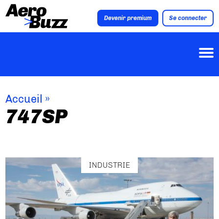
Devenir premium
Se connecter
Accueil
»
747SP
INDUSTRIE