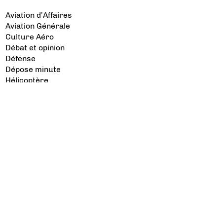
Aviation d’Affaires
Aviation Générale
Culture Aéro
Débat et opinion
Défense
Dépose minute
Hélicoptère
Industrie
Transport Aérien
Les sujets à lire
Airbus
Air France
Bibliographie
Boeing
Crash
Drones
Rafale