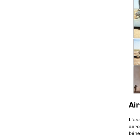
Ai
L’as
aéro
béné